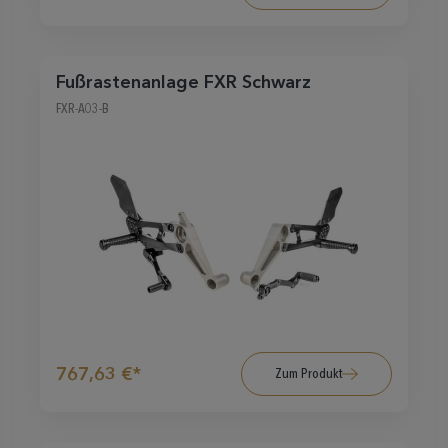
Fußrastenanlage FXR Schwarz
FXR-A03-B
767,63 €*
Zum Produkt