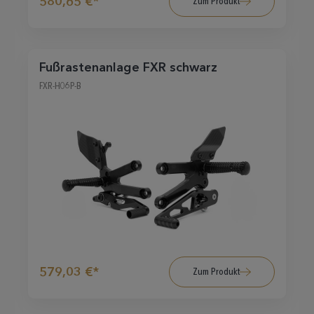
580,65 €*
Zum Produkt
Fußrastenanlage FXR schwarz
FXR-H06P-B
579,03 €*
Zum Produkt