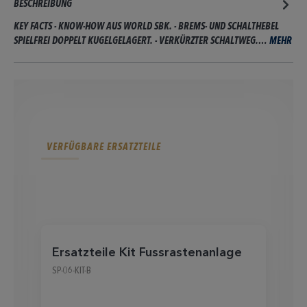
BESCHREIBUNG
KEY FACTS - KNOW-HOW AUS WORLD SBK. - BREMS- UND SCHALTHEBEL
SPIELFREI DOPPELT KUGELGELAGERT. - VERKÜRZTER SCHALTWEG.…
MEHR
VERFÜGBARE ERSATZTEILE
Ersatzteile Kit Fussrastenanlage
F
SP-06-KIT-B
UF