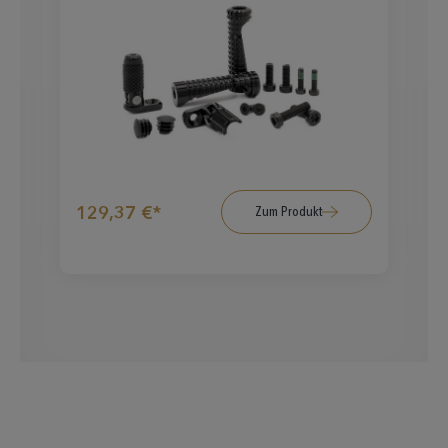
129,37 €*
7
Zum Produkt