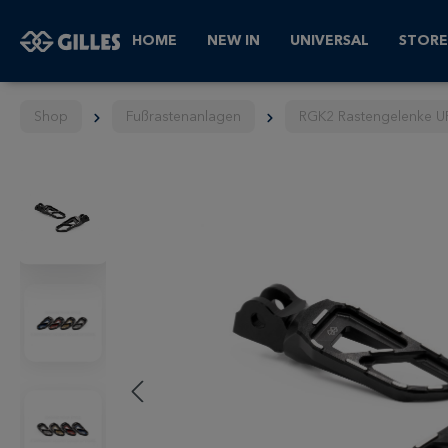
HOME
NEW IN
UNIVERSAL
STORE
Shop
Fußrastenanlagen
RGK2 Rastengelenke U