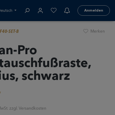
Deutsch
Anmelden
F40-SET-B
Merken
an-Pro
tauschfußraste,
ius, schwarz
*
 MwSt. zzgl. Versandkosten