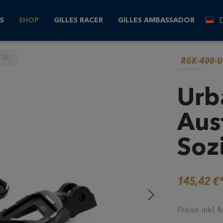
S
SHOP
GILLES RACER
GILLES AMBASSADOR
F40
RGK-400-U
Urb
Aus
Soz
145,42 €
Preise inkl.