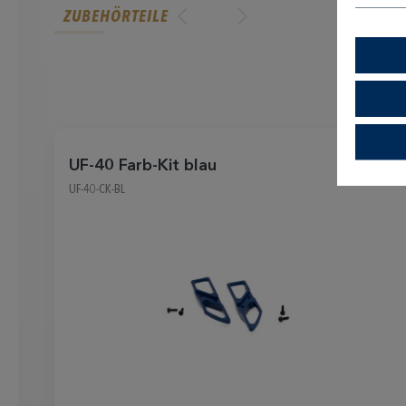
ZUBEHÖRTEILE
UF-40 Farb-Kit blau
UF-40-CK-BL