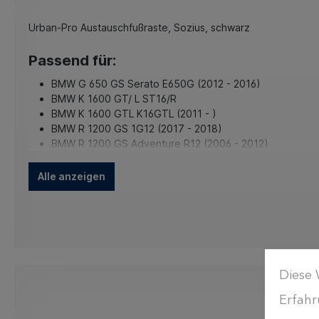
Urban-Pro Austauschfußraste, Sozius, schwarz
Passend für:
BMW G 650 GS Serato E650G (2012 - 2016)
BMW K 1600 GT/ L ST16/R
BMW K 1600 GTL K16GTL (2011 - )
BMW R 1200 GS 1G12 (2017 - 2018)
BMW R 1200 GS Adventure R12 (2006 - 2012)
Alle anzeigen
Diese 
Erfahr