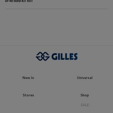
UF-40 FARB-KIT ROT
New In
Universal
Stores
Shop
SALE