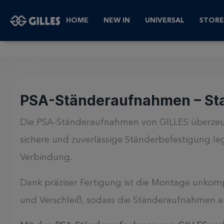
Shop
Kettenspanner und Zubehör
PSA Stände
HOME
NEW IN
UNIVERSAL
STORE
PSA-Ständeraufnahmen – Stabi
Die PSA-Ständeraufnahmen von GILLES überzeuge
sichere und zuverlässige Ständerbefestigung le
Verbindung.
Dank präziser Fertigung ist die Montage unkomp
und Verschleiß, sodass die Ständeraufnahmen auc