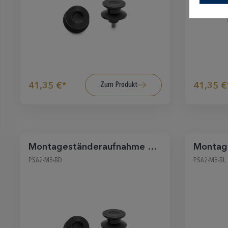
Zum Produkt
41,35 €*
41,35 €
Montageständeraufnahme M8
Montag
schwarz-matt
blau
PSA2-M8-BD
PSA2-M8-BL