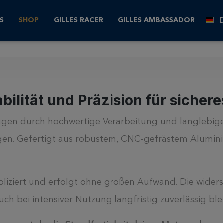
raufnahmen
S
SHOP
GILLES RACER
GILLES AMBASSADOR
lität und Präzision für sichere
n durch hochwertige Verarbeitung und langlebige Ma
gen. Gefertigt aus robustem, CNC-gefrästem Alumini
liziert und erfolgt ohne großen Aufwand. Die widers
h bei intensiver Nutzung langfristig zuverlässig ble