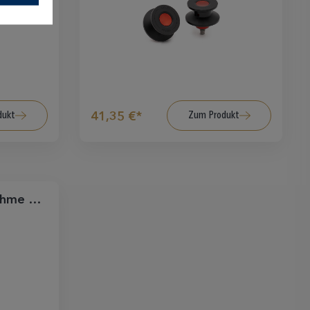
dukt
Zum Produkt
41,35 €*
ahme M8