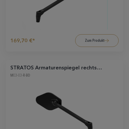
169,70 €*
Zum Produkt
STRATOS Armaturenspiegel rechts
schwarz-matt
M03-03-R-BD