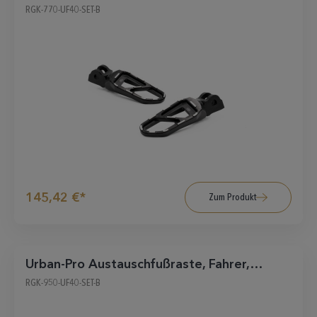
schwarz
RGK-770-UF40-SET-B
145,42 €*
Zum Produkt
Urban-Pro Austauschfußraste, Fahrer,
schwarz
RGK-950-UF40-SET-B