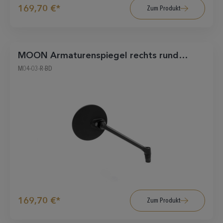
169,70 €*
Zum Produkt
MOON Armaturenspiegel rechts rund
schwarz matt
M04-03-R-BD
169,70 €*
Zum Produkt