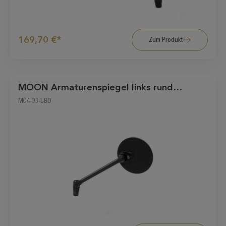
169,70 €*
Zum Produkt
MOON Armaturenspiegel links rund
schwarz matt
M04-03-L-BD