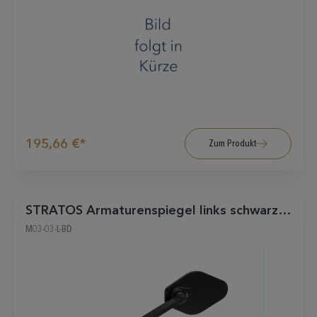
195,66 €*
Zum Produkt
STRATOS Armaturenspiegel links schwarz-
matt
M03-03-L-BD