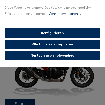
Honda CB 750 Hornet RH24
Diese Website verwendet Cookies, um eine bestmögliche
Erfahrung bieten zu können.
Mehr Informationen ...
(2025)
Fahrzeug für Später speichern
Konfigurieren
Alle Cookies akzeptieren
Nur technisch notwendige
Shop