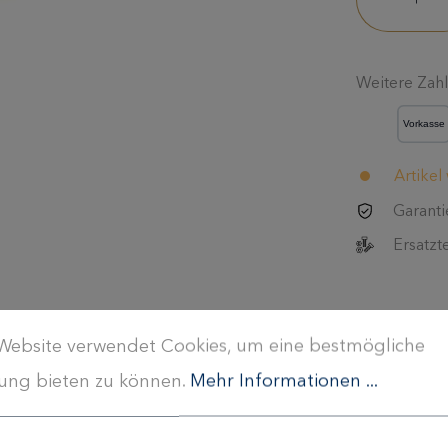
Weitere Zah
Artikel
Garanti
Ersatzt
Website verwendet Cookies, um eine bestmögliche
ung bieten zu können.
Mehr Informationen ...
enken (oder auch Fußrastenanlagen) montiert um einen farblic