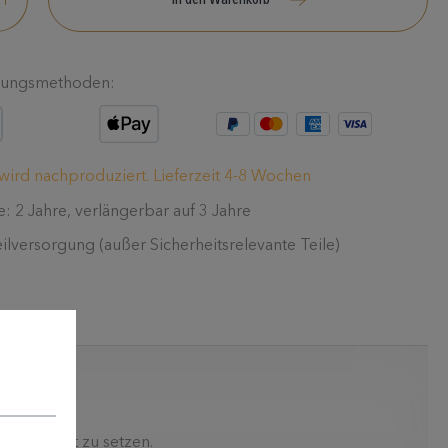
In den Warenkorb
lungsmethoden:
 wird nachproduziert. Lieferzeit 4-8 Wochen
e: 2 Jahre, verlängerbar auf 3 Jahre
eilversorgung (außer Sicherheitsrelevante Teile)
hen Akzent zu setzen.