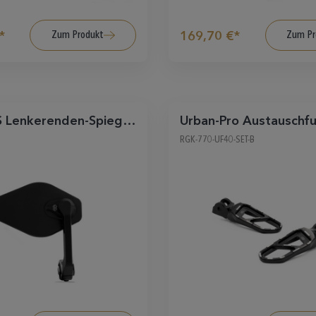
Zum Produkt
Zum Pr
*
169,70 €*
 Lenkerenden-Spiegel
Urban-Pro Austauschfu
isch
Sozius, schwarz
RGK-770-UF40-SET-B