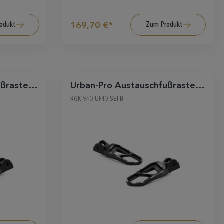
odukt
Zum Produkt
169,70 €*
ßraste,
Urban-Pro Austauschfußraste,
Fahrer, schwarz
RGK-950-UF40-SET-B