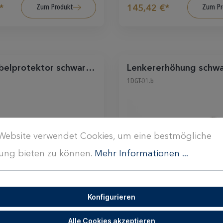
Zum Produkt
Zum Pr
*
145,42 €*
elprotektor schwarz
Lenkererhöhung schwa
1DGT-01.b
Website verwendet Cookies, um eine bestmögliche
ung bieten zu können.
Mehr Informationen ...
Konfigurieren
Zum Produkt
Zum Pr
*
117,28 €*
Alle Cookies akzeptieren