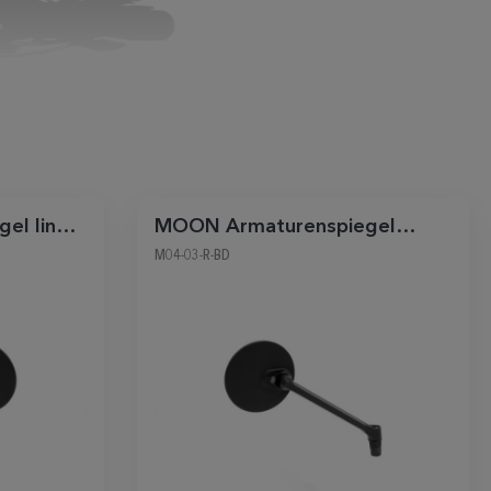
el links
MOON Armaturenspiegel
rechts rund schwarz matt
M04-03-R-BD