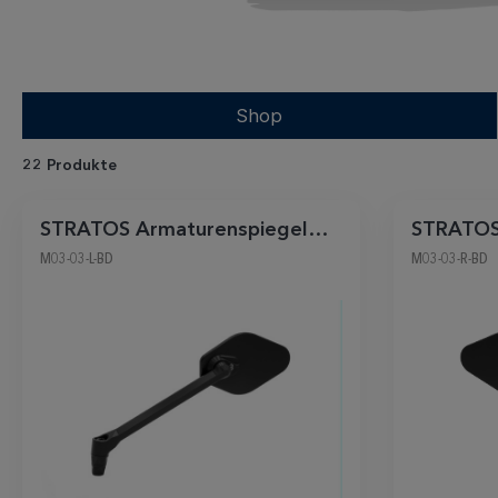
Shop
22 Produkte
STRATOS Armaturenspiegel
STRATOS
links schwarz-matt
rechts s
M03-03-L-BD
M03-03-R-BD