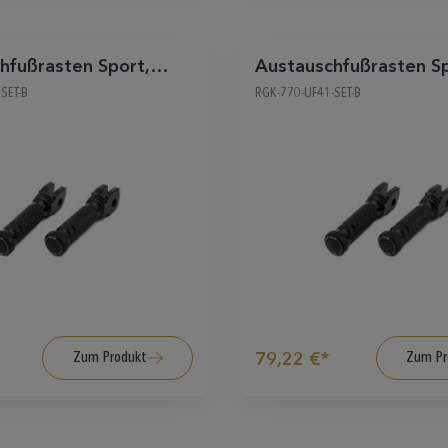
hfußrasten Sport,
Austauschfußrasten Sp
chwarz
Sozius, schwarz
SET-B
RGK-770-UF41-SET-B
Zum Produkt
Zum Pr
79,22 €*