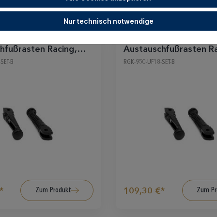
Nur technisch notwendige
hfußrasten Racing,
Austauschfußrasten Ra
chwarz
Fahrer, schwarz
SET-B
RGK-950-UF18-SET-B
Zum Produkt
Zum Pr
*
109,30 €*