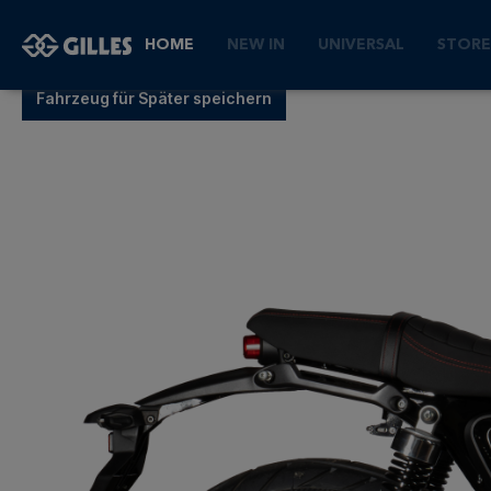
Honda GB 350 S NC59 (2
HOME
NEW IN
UNIVERSAL
STORE
Fahrzeug für Später speichern