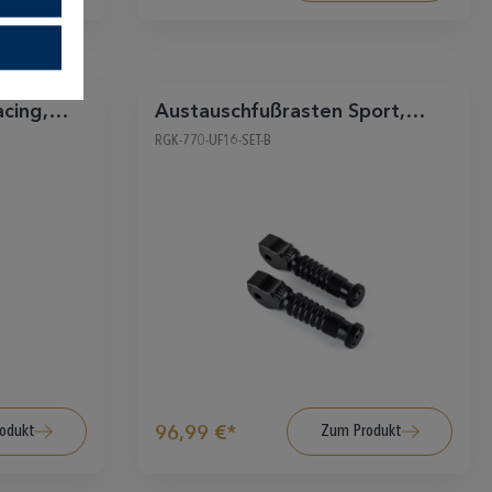
cing,
Austauschfußrasten Sport,
Sozius, schwarz
RGK-770-UF16-SET-B
odukt
Zum Produkt
96,99 €*