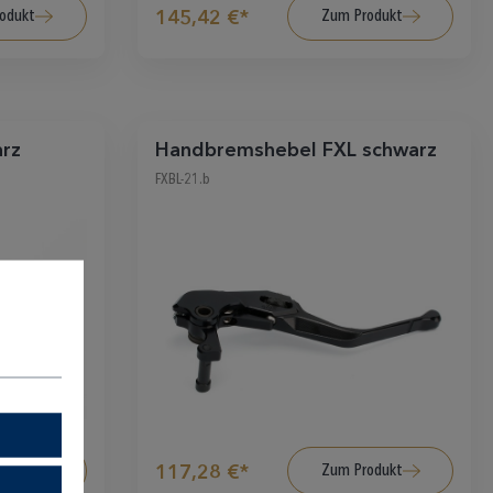
odukt
Zum Produkt
145,42 €*
rz
Handbremshebel FXL schwarz
FXBL-21.b
odukt
Zum Produkt
117,28 €*