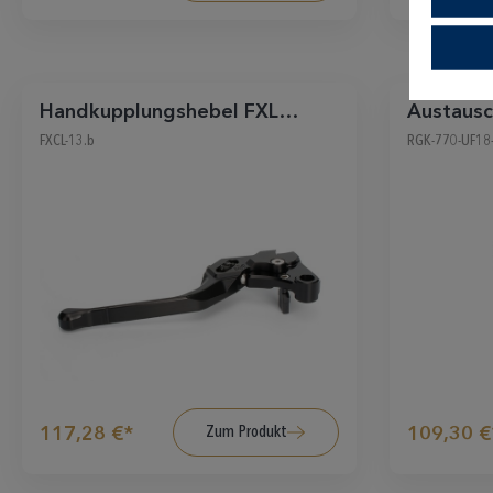
Handkupplungshebel FXL
Austausc
schwarz
Sozius, s
FXCL-13.b
RGK-770-UF18-
Zum Produkt
117,28 €*
109,30 €