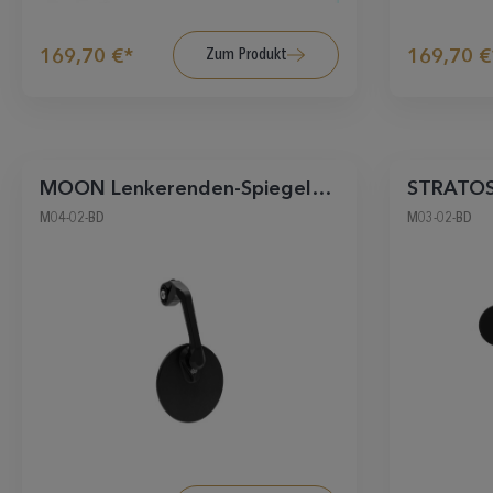
Zum Produkt
169,70 €*
169,70 €
MOON Lenkerenden-Spiegel
STRATOS
rund
symmetr
M04-02-BD
M03-02-BD