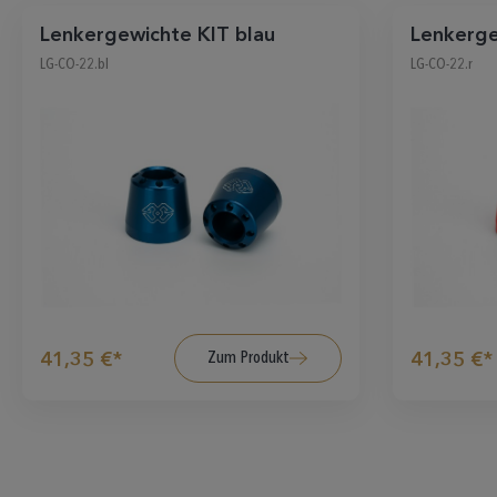
Lenkergewichte KIT blau
LG-CO-22.bl
LG-CO-22.r
Zum Produkt
41,35 €*
41,35 €*