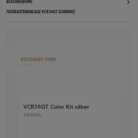
BESCHREIBUNG
FUSSRASTENANLAGE VCR38GT SCHWARZ
ACCESSORY ITEMS
VCR38GT Color Kit silber
F
VCR-RT-KIT.s
UF