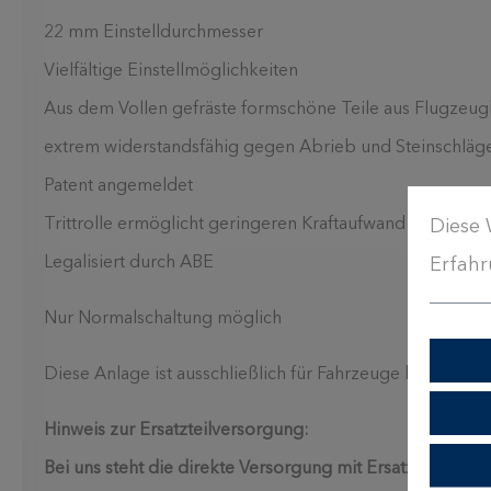
22 mm Einstelldurchmesser
Vielfältige Einstellmöglichkeiten
Aus dem Vollen gefräste formschöne Teile aus Flugzeu
extrem widerstandsfähig gegen Abrieb und Steinschläg
Patent angemeldet
Trittrolle ermöglicht geringeren Kraftaufwand für Schalt
Diese 
Legalisiert durch ABE
Erfahr
Nur Normalschaltung möglich
Diese Anlage ist ausschließlich für Fahrzeuge bis Euro 
Hinweis zur Ersatzteilversorgung:
Bei uns steht die direkte Versorgung mit Ersatzteilen mit