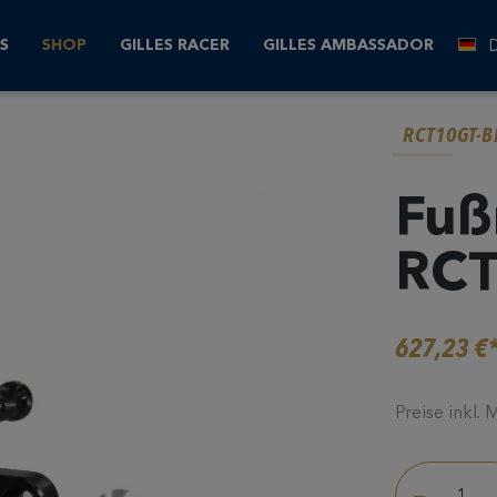
S
SHOP
GILLES RACER
GILLES AMBASSADOR
RCT10GT-
Fuß
RC
627,23 €
Preise inkl.