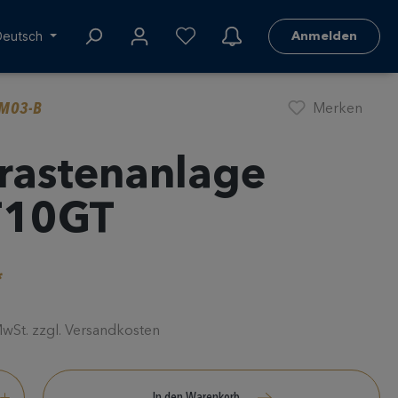
Deutsch
Anmelden
BM03-B
Merken
rastenanlage
T10GT
*
 MwSt. zzgl. Versandkosten