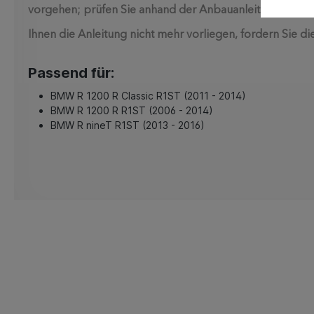
vorgehen; prüfen Sie anhand der Anbauanleitung welche 
Ihnen die Anleitung nicht mehr vorliegen, fordern Sie die
Passend für:
BMW R 1200 R Classic R1ST (2011 - 2014)
BMW R 1200 R R1ST (2006 - 2014)
BMW R nineT R1ST (2013 - 2016)