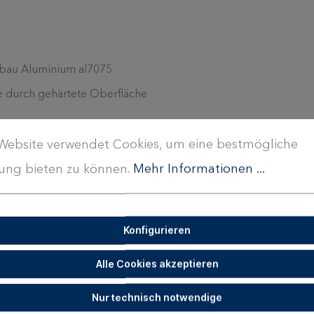
gbau Aluminium al7075
e durch gehärtete Oberfläche
ung
Website verwendet Cookies, um eine bestmögliche
ung bieten zu können.
Mehr Informationen ...
Konfigurieren
3 verwendbar
Alle Cookies akzeptieren
Nur technisch notwendige
 an erster Stelle. Sämtliche Einzelteile unserer meisten Produk