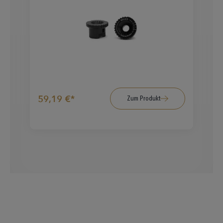
59,19 €*
5
Zum Produkt