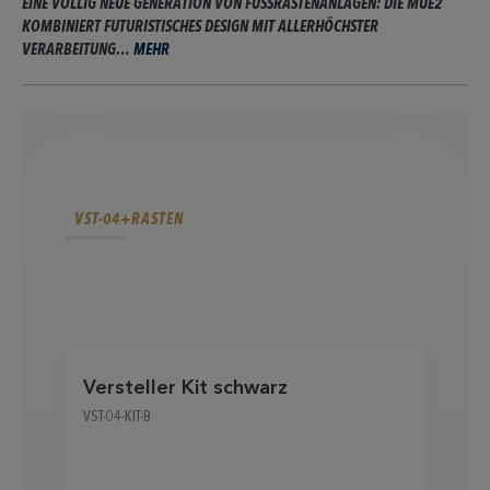
EINE VÖLLIG NEUE GENERATION VON FUSSRASTENANLAGEN: DIE MUE2 K
OMBINIERT FUTURISTISCHES DESIGN MIT ALLERHÖCHSTER V
ERARBEITUNG…
MEHR
VST-04+RASTEN
Versteller Kit schwarz
V
VST-04-KIT-B
VS