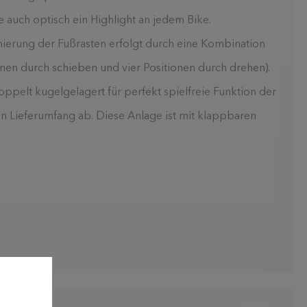
ie auch optisch ein Highlight an jedem Bike.
nierung der Fußrasten erfolgt durch eine Kombination
ionen durch schieben und vier Positionen durch drehen).
pelt kugelgelagert für perfekt spielfreie Funktion der
en Lieferumfang ab. Diese Anlage ist mit klappbaren