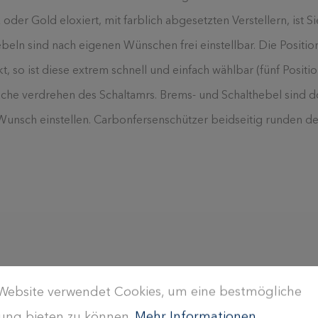
der Gold eloxiert, mit farblich abgesetzten Verstellern, ist S
beln sind nach eigenen Wünschen frei einstellbar. Die Positio
t, so ist diese extrem schnell und einfach wählbar (fünf Posit
he verdrehen des Schaltamrs. Brems- und Schalthebel sind dop
h Wunsch einstellen. Carbonfersenschützer beidseitig runden d
Website verwendet Cookies, um eine bestmögliche
ung bieten zu können.
Mehr Informationen ...