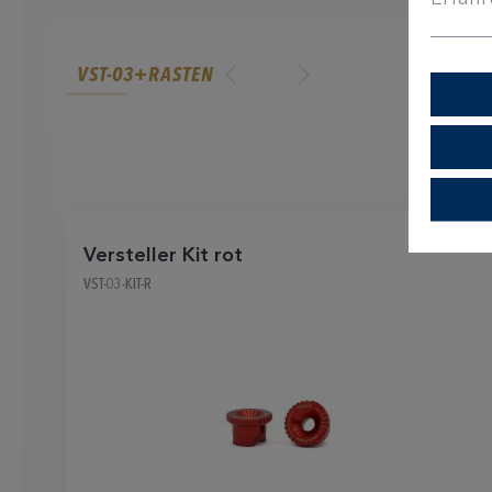
VST-03+RASTEN
Versteller Kit rot
VST-03-KIT-R