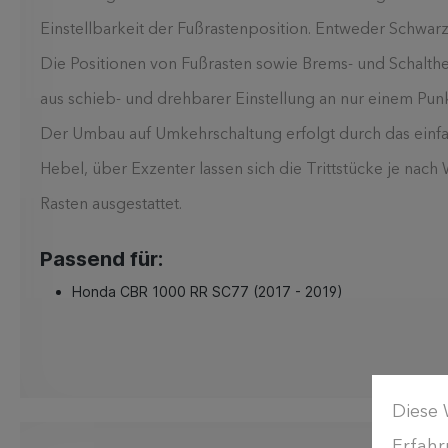
Einstellbarkeit der Fußrastenposition. Entweder Schwarz o
Die Positionen von Fußrasten sowie Brems- und Schalthe
aus schieb- und drehbarer Einstellung an nur einem Punk
Der Umbau auf Umkehrschaltung erfolgt durch das einfac
Hebel, über Exzenter lassen sich die Trittstücke je nac
Rasten ausgestattet.
Passend für:
Honda CBR 1000 RR SC77 (2017 - 2019)
Diese 
Erfahr