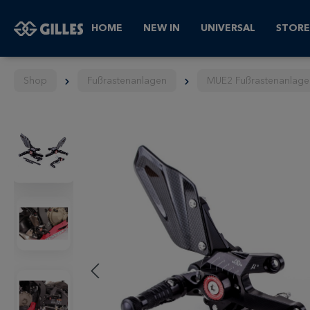
HOME
NEW IN
UNIVERSAL
STORE
Shop
Fußrastenanlagen
MUE2 Fußrastenanlage