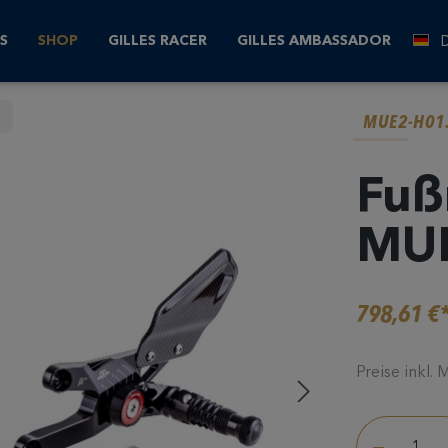
S
SHOP
GILLES RACER
GILLES AMBASSADOR
MUE2-H01
Fuß
MUE
798,61 €
Preise inkl.