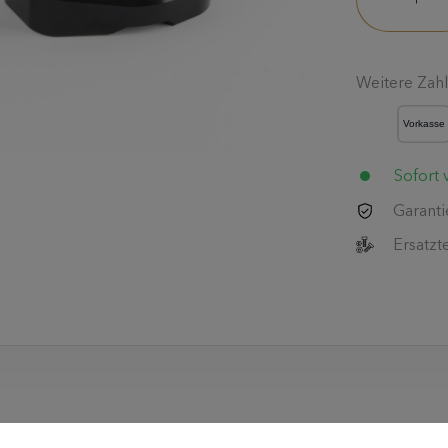
Weitere Zah
Sofort v
Garanti
Ersatzt
 langen Auslegern entsprechend höher zu setzen (nur für unive