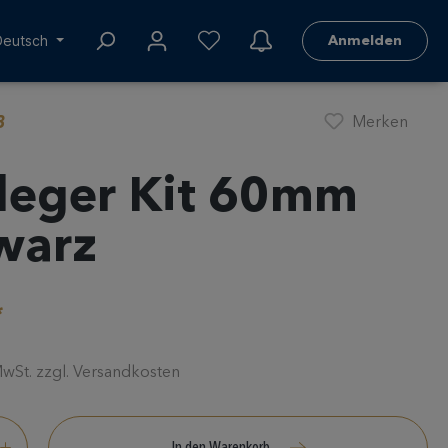
Deutsch
Anmelden
B
Merken
leger Kit 60mm
warz
*
 MwSt. zzgl. Versandkosten