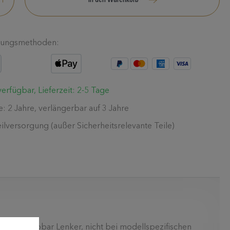
In den Warenkorb
lungsmethoden:
erfügbar, Lieferzeit: 2-5 Tage
e: 2 Jahre, verlängerbar auf 3 Jahre
eilversorgung (außer Sicherheitsrelevante Teile)
rsale Variobar Lenker, nicht bei modellspezifischen