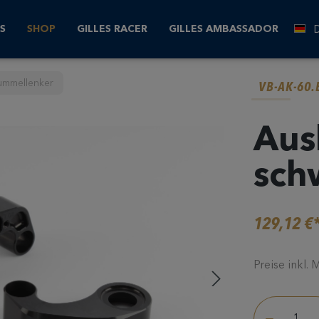
S
SHOP
GILLES RACER
GILLES AMBASSADOR
ummellenker
VB-AK-60.
Aus
sch
129,12 €
Preise inkl.