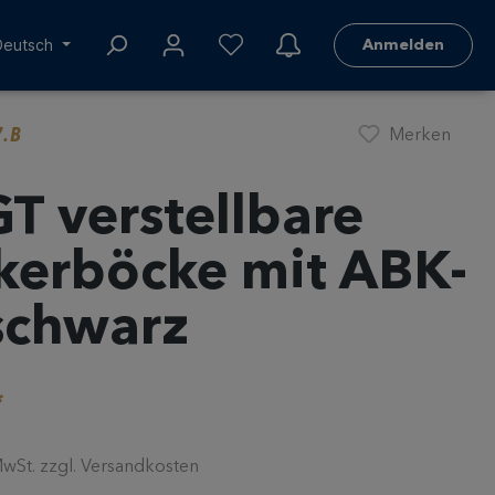
Deutsch
Anmelden
7.B
Merken
T verstellbare
kerböcke mit ABK-
schwarz
*
 MwSt. zzgl. Versandkosten