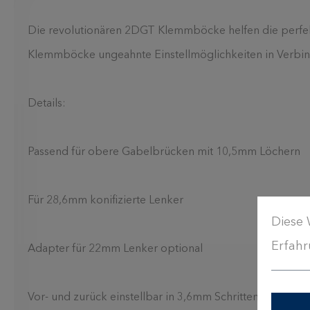
Die revolutionären 2DGT Klemmböcke helfen die perfekt
Klemmböcke ungeahnte Einstellmöglichkeiten in Verbin
Details:
Passend für obere Gabelbrücken mit 10,5mm Löchern
Für 28,6mm konifizierte Lenker
Diese 
Erfahr
Adapter für 22mm Lenker optional
Vor- und zurück einstellbar in 3,6mm Schritten (max. 25