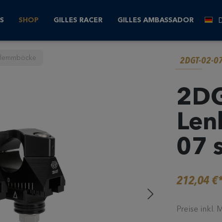
S
SHOP
GILLES RACER
GILLES AMBASSADOR
rklemmböcke
2DGT-02-0
2DG
Len
07 
212,04 €
Preise inkl.