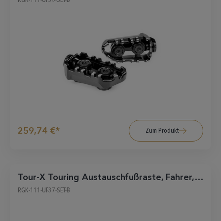
259,74 €*
Zum Produkt
Tour-X Touring Austauschfußraste, Fahrer,
schwarz
RGK-111-UF37-SET-B