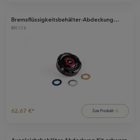
Bremsflüssigkeitsbehälter-Abdeckung
hinten schwarz
BRC-07.b
62,67 €*
Zum Produkt