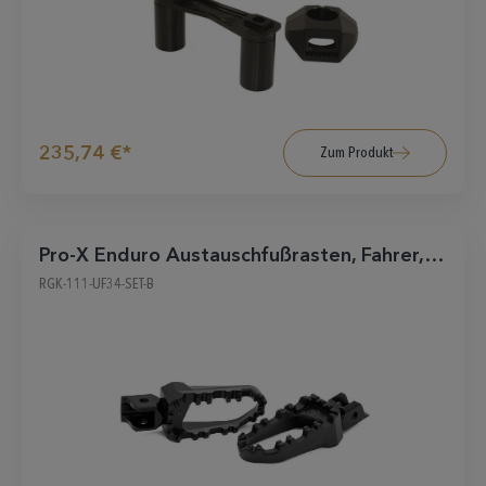
235,74 €*
Zum Produkt
Pro-X Enduro Austauschfußrasten, Fahrer,
schwarz
RGK-111-UF34-SET-B