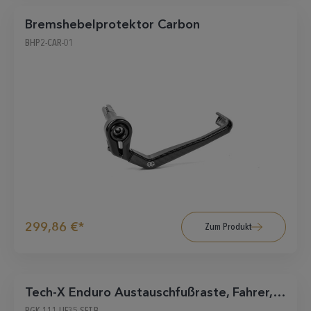
Bremshebelprotektor Carbon
BHP2-CAR-01
299,86 €*
Zum Produkt
Tech-X Enduro Austauschfußraste, Fahrer,
schwarz
RGK-111-UF35-SET-B