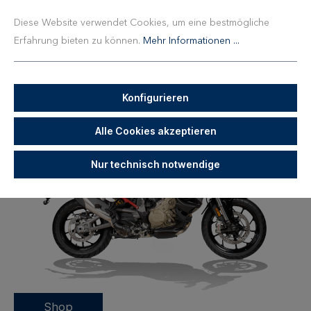
Ducati Multistrada V4 / S 10A
Diese Website verwendet Cookies, um eine bestmögliche
Erfahrung bieten zu können.
Mehr Informationen ...
(2025 - )
Fahrzeug für Später speichern
Konfigurieren
Alle Cookies akzeptieren
Nur technisch notwendige
Shop