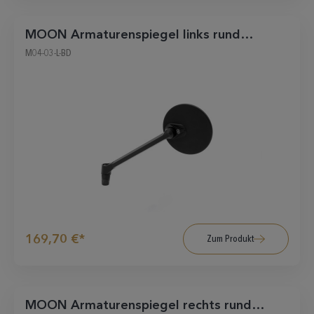
MOON Armaturenspiegel links rund
schwarz matt
M04-03-L-BD
169,70 €*
Zum Produkt
MOON Armaturenspiegel rechts rund