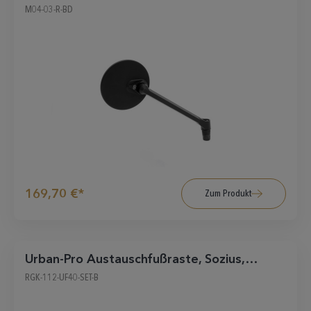
schwarz matt
M04-03-R-BD
169,70 €*
Zum Produkt
Urban-Pro Austauschfußraste, Sozius,
schwarz
RGK-112-UF40-SET-B