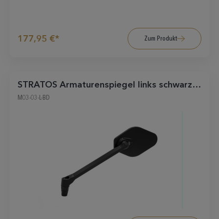
177,95 €*
Zum Produkt
STRATOS Armaturenspiegel links schwarz-
matt
M03-03-L-BD