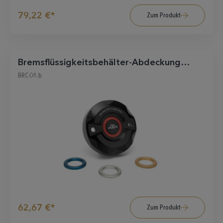
79,22 €*
Zum Produkt
Bremsflüssigkeitsbehälter-Abdeckung
vorne schwarz
BRC-06.b
62,67 €*
Zum Produkt